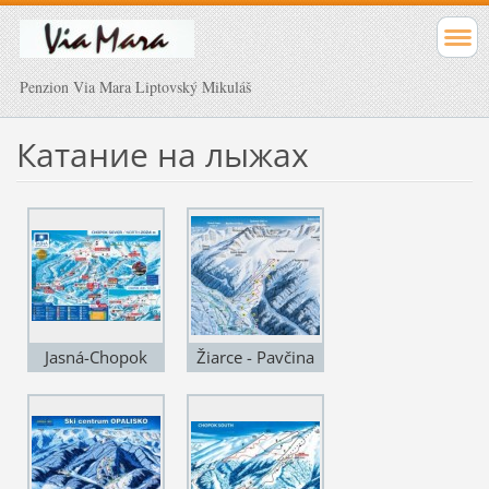
Penzion Via Mara Liptovský Mikuláš
Катание на лыжах
Jasná-Chopok
Žiarce - Pavčina
Lehota