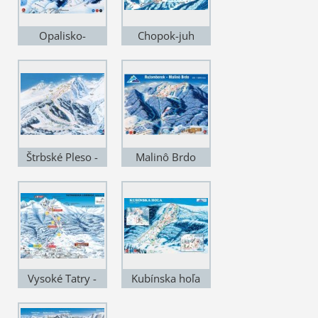
Opalisko-
Chopok-juh
Závažná Poruba -
6 km
Štrbské Pleso -
Malinô Brdo
40 km
Vysoké Tatry -
Kubínska hoľa
Tatranská
Lomnica