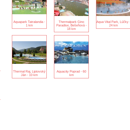
Aquapark Tatralandia -
Thermalpark Gino
Aqua-Vital Park, Lúčky 
1 km
Paradise, Bešeňová -
24 km
18 km
Thermal Raj, Liptovský
Aquacity Poprad - 60
Ján - 10 km
km