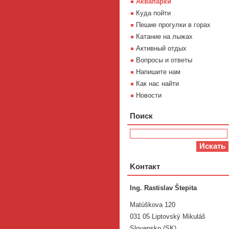
Aквапарки
Куда пойти
Пешие прогулки в горах
Катание на лыжах
Активный отдых
Вопросы и ответы
Напишите нам
Как нас найти
Новости
Поиск
Koнтакт
Ing. Rastislav Štepita
Matúškova 120
031 05 Liptovský Mikuláš
Slovensko (SK)