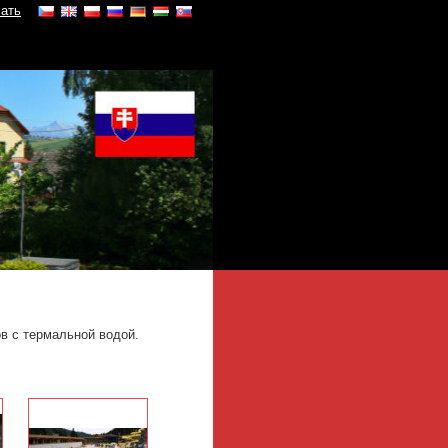
чать
ов
с термальной водой.