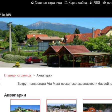
Главная страница
Карта сайта
RSS
пе
Mikuláš
Главная страница
>
Aквапарки
Вокруг
пансионата
Via Mara
несколько
аквапарков
и бассейн
и
Aквапарки