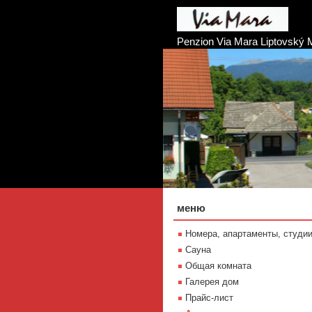
Penzion Via Mara Liptovský 
меню
Номера, апартаменты, студи
Сауна
Oбщая комната
Галерея дом
Прайс-лист