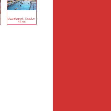
-
Meanderpark, Oravice -
44 km