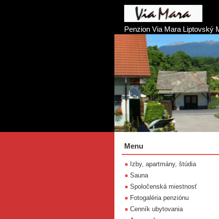
Penzion Via Mara Liptovský 
Menu
Izby, apartmány, štúdia
Sauna
Spoločenská miestnosť
Fotogaléria penziónu
Cenník ubytovania