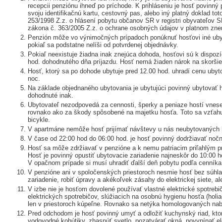
recepcii penziónu ihneď po príchode. K prihláseniu je hosť povinný 
svoju identifikačnú kartu, cestovný pas, alebo iný platný doklad to
253/1998 Z.z. o hlásení pobytu občanov SR v registri obyvateľov 
zákona č. 363/2005 Z.z. o ochrane osobných údajov v platnom zne
Penzión môže vo výnimočných prípadoch ponúknuť hosťovi iné uby
pokiaľ sa podstatne nelíši od potvrdenej objednávky.
Pokiaľ neexistuje žiadna inak znejúca dohoda, hosťovi sú k dispozí
hod. dohodnutého dňa príjazdu. Hosť nemá žiaden nárok na skoršie 
Hosť, ktorý sa po dohode ubytuje pred 12.00 hod. uhradí cenu uby
noc.
Na základe objednaného ubytovania je ubytujúci povinný ubytovať h
dohodnuté inak.
Ubytovateľ nezodpovedá za cennosti, šperky a peniaze hostí vnese
rovnako ako za škody spôsobené na majetku hosťa. Toto sa vzťahuj
bicykle.
V apartmáne nemôže hosť prijímať návštevy u nás neubytovaných 
V čase od 22:00 hod do 06:00 hod. je hosť povinný dodržiavať nočn
Hosť sa môže zdržiavať v penzióne a k nemu patriacim priľahlým p
Hosť je povinný opustiť ubytovacie zariadenie najneskôr do 10:00 
V opačnom prípade si musí uhradiť ďalší deň pobytu podľa cenníka
V penzióne ani v spoločenských priestoroch nesmie hosť bez súhl
zariadenie, robiť úpravy a akékoľvek zásahy do elektrickej siete, ale
V izbe nie je hosťom dovolené používať vlastné elektrické spotrebi
elektrických spotrebičov, slúžiacich na osobnú hygienu hosťa (holiac
len v priestoroch kúpeľne. Rovnako sa netýka homologovaných nab
Pred odchodom je hosť povinný umyť a odložiť kuchynský riad, ktor
vodovodné kohútiky, zhasnúť svetlo, pozatvárať okná, povypínať e