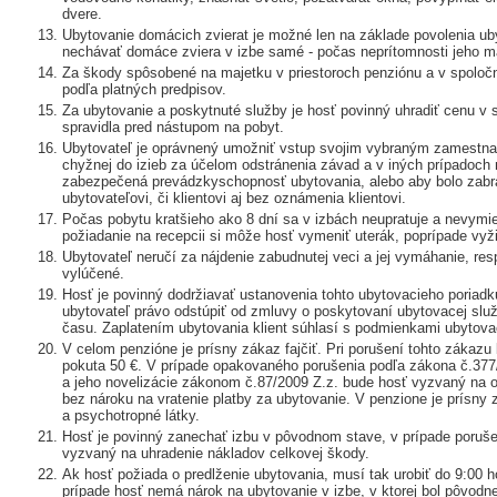
dvere.
Ubytovanie domácich zvierat je možné len na základe povolenia ub
nechávať domáce zviera v izbe samé - počas neprítomnosti jeho ma
Za škody spôsobené na majetku v priestoroch penziónu a v spoloč
podľa platných predpisov.
Za ubytovanie a poskytnuté služby je hosť povinný uhradiť cenu v
spravidla pred nástupom na pobyt.
Ubytovateľ je oprávnený umožniť vstup svojim vybraným zamestnan
chyžnej do izieb za účelom odstránenia závad a v iných prípadoch
zabezpečená prevádzkyschopnosť ubytovania, alebo aby bolo zab
ubytovateľovi, či klientovi aj bez oznámenia klientovi.
Počas pobytu kratšieho ako 8 dní sa v izbách neupratuje a nevymie
požiadanie na recepcii si môže hosť vymeniť uterák, poprípade vyži
Ubytovateľ neručí za nájdenie zabudnutej veci a jej vymáhanie, re
vylúčené.
Hosť je povinný dodržiavať ustanovenia tohto ubytovacieho poriadk
ubytovateľ právo odstúpiť od zmluvy o poskytovaní ubytovacej slu
času. Zaplatením ubytovania klient súhlasí s podmienkami ubytova
V celom penzióne je prísny zákaz fajčiť. Pri porušení tohto zákaz
pokuta 50 €. V prípade opakovaného porušenia podľa zákona č.377/
a jeho novelizácie zákonom č.87/2009 Z.z. bude hosť vyzvaný na o
bez nároku na vratenie platby za ubytovanie. V penzione je prísn
a psychotropné látky.
Hosť je povinný zanechať izbu v pôvodnom stave, v prípade poruše
vyzvaný na uhradenie nákladov celkovej škody.
Ak hosť požiada o predlženie ubytovania, musí tak urobiť do 9:00
prípade hosť nemá nárok na ubytovanie v izbe, v ktorej bol pôvodn