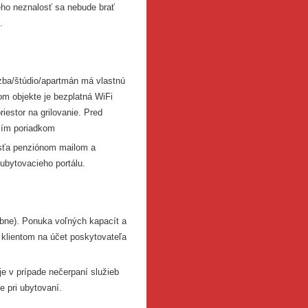
eho neznalosť sa nebude brať
.
zba/štúdio/apartmán má vlastnú
m objekte je bezplatná WiFi
riestor na grilovanie. Pred
cím poriadkom
osťa penziónom mailom a
ubytovacieho portálu.
obne). Ponuka voľných kapacít a
 klientom na účet poskytovateľa
e v prípade nečerpaní služieb
e pri ubytovaní.