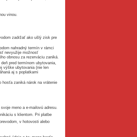
nou vinou.
vodom zadržať ako ušlý zisk pre
vodom nahradný termín v rámci
osť nevyužije možnosť
ného obnosu za rezerváciu zaniká.
1 deň pred termínom ubytovania,
ej výške ubytovania (nie len
áhaná aj s poplatkami
 hosťa zaniká nárok na vrátenie
 svoje meno a e-mailovú adresu.
ikáciu s klientom. Pri platbe
 prevodom, v hotovosti alebo