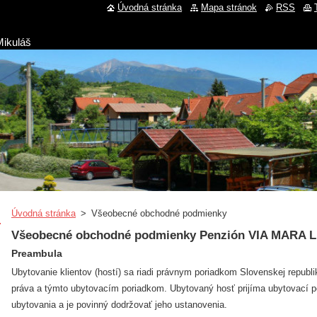
Úvodná stránka
Mapa stránok
RSS
Mikuláš
Úvodná stránka
>
Všeobecné obchodné podmienky
Všeobecné obchodné podmienky Penzión VIA MARA Li
Preambula
Ubytovanie klientov (hostí) sa riadi právnym poriadkom Slovenskej republ
práva a týmto ubytovacím poriadkom. Ubytovaný hosť prijíma ubytovací 
ubytovania a je povinný dodržovať jeho ustanovenia.