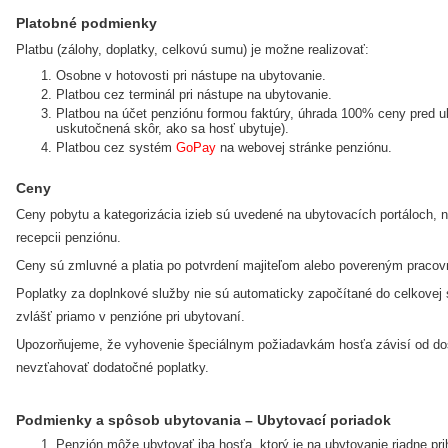
Platobné podmienky
Platbu (zálohy, doplatky, celkovú sumu) je možne realizovať:
Osobne v hotovosti pri nástupe na ubytovanie.
Platbou cez terminál pri nástupe na ubytovanie.
Platbou na účet penziónu formou faktúry, úhrada 100% ceny pred u
uskutočnená skôr, ako sa hosť ubytuje).
Platbou cez systém
GoPay
na webovej stránke penziónu.
Ceny
Ceny pobytu a kategorizácia izieb sú uvedené na ubytovacích portáloch, 
recepcii penziónu.
Ceny sú zmluvné a platia po potvrdení majiteľom alebo povereným praco
Poplatky za doplnkové služby nie sú automaticky započítané do celkovej s
zvlášť priamo v penzióne pri ubytovaní.
Upozorňujeme, že vyhovenie špeciálnym požiadavkám hosťa závisí od do
nevzťahovať dodatočné poplatky.
Podmienky a spôsob ubytovania – Ubytovací poriadok
Penzión môže ubytovať iba hosťa, ktorý je na ubytovanie riadne pri