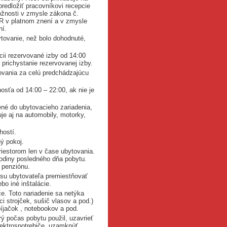
predložiť pracovníkovi recepcie
tožnosti v zmysle zákona č.
SR v platnom znení a v zmysle
ní.
tovanie, než bolo dohodnuté,
cii rezervované izby od 14:00
prichystanie rezervovanej izby.
tovania za celú predchádzajúcu
osťa od 14:00 – 22:00, ak nie je
né do ubytovacieho zariadenia,
e aj na automobily, motorky,
hostí.
ý pokoj.
riestorom len v čase ubytovania.
hodiny posledného dňa pobytu.
 penziónu.
asu ubytovateľa premiestňovať
bo iné inštalácie.
če. Toto nariadenie sa netýka
i strojček, sušič vlasov a pod.)
íjačok , notebookov a pod.
ý počas pobytu použil, uzavrieť
lektrospotrebiče, uzamknúť