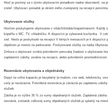
Hosť je povinný sa s týmto ubytovacím poriadkom riadne oboznámiť, na j
zreteľ. Ubytovací poriadok je okrem iného zverejnený na recepcii penziónu
Ubytovacie služby
Hosťom poskytujeme ubytovanie v izbách/štúdiách/apartmánoch. Každý i
kúpeľňu s WC, TV, chladničku. K dispozícii je vybavená kuchynka. V celo
sieť. Heslo je poskytnuté na recepcii V letných mesiacoch je k dispozícii p
objektom je miesto na parkovanie. Poskytované služby sa riadia Ubytova
Zmluva o ubytovaní vzniká potvrdením prevzatej žiadosti o ubytovanie h
zaplatením zálohy, osobne na recepcii, alebo potvrdením prostredníctvom 
Rezervácie ubytovania a objednávky
Dopyt na voľnú kapacitu je bezplatný (e-mailom, cez web, telefonicky, os
ceny je nezáväzná. Potvrdená rezervácia je záväzná po zaplateniu zálohy
služieb.
Záloha je vo výške 35 % zo sumy objednaných služieb. Zaplatená záloha j
nevratná, zostatok celkovej sumy objednaných služieb je splatný na miest