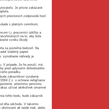
ytovateľa. Je prísne zakázané
jiteľa.
ných priestoroch zodpovedá hosť
 súlade s platným cenníkom,
com t.j. pracovníci údržby a
 nevyhnutných na to, aby bola
ránené vzniku škody
ňa sa posteľná bielizeň. Na
adať toaletný papier.
sp. vymáhanie náhrady je
u. V prípade, že ho poruší, má
žby pred uplynutím dohodnutého
cieho poriadku.
u bude zákazníkovi vyrubená
2004 Z.z. o ochrane nefajčiarov
pustenie priestorov penzionu
y zákaz užívať akékoľvek omamné
nia tohto bodu, bude zákazník
 hod dňa odchodu. V takomto
e ubytovaný ak nejde inak, alebo