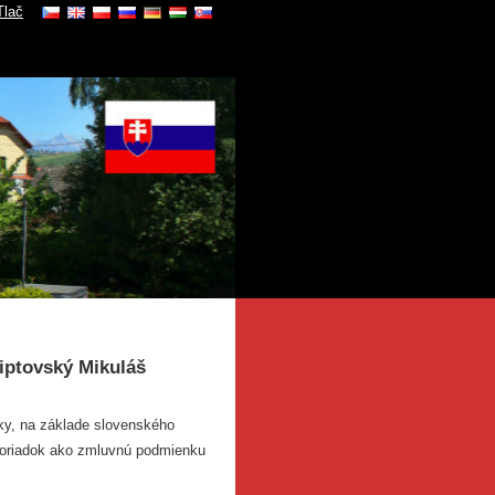
Tlač
ptovský Mikuláš
iky, na základe slovenského
poriadok ako zmluvnú podmienku