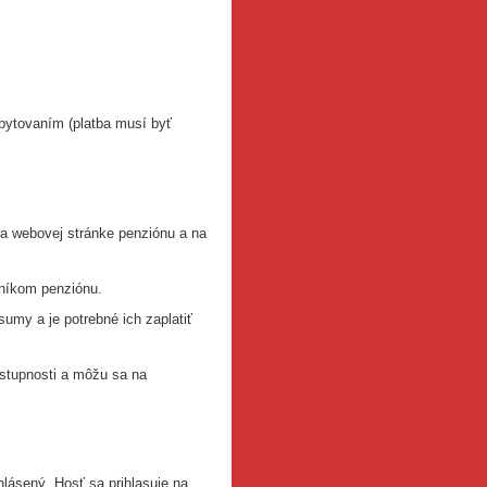
bytovaním (platba musí byť
na webovej stránke penziónu a na
vníkom penziónu.
umy a je potrebné ich zaplatiť
stupnosti a môžu sa na
hlásený. Hosť sa prihlasuje na