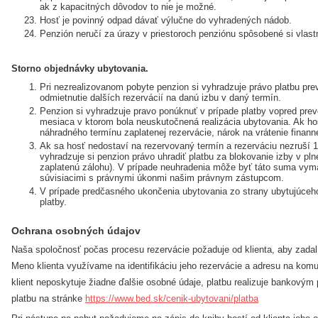
ak z kapacitných dôvodov to nie je možné.
Hosť je povinný odpad dávať výlučne do vyhradených nádob.
Penzión neručí za úrazy v priestoroch penziónu spôsobené si vlast
Storno objednávky ubytovania.
Pri nezrealizovanom pobyte penzion si vyhradzuje právo platbu pre
odmietnutie dalších rezervácií na danú izbu v daný termín.
Penzion si vyhradzuje pravo ponúknuť v prípade platby vopred pre
mesiaca v ktorom bola neuskutočnená realizácia ubytovania. Ak h
náhradného termínu zaplatenej rezervácie, nárok na vrátenie finan
Ak sa hosť nedostaví na rezervovaný termín a rezerváciu nezruší 
vyhradzuje si penzion právo uhradiť platbu za blokovanie izby v pln
zaplatenú zálohu). V prípade neuhradenia môže byť táto suma vym
súvisiacimi s právnymi úkonmi našim právnym zástupcom.
V prípade predčasného ukončenia ubytovania zo strany ubytujúceho
platby.
Ochrana osobných údajov
Naša spoločnosť počas procesu rezervácie požaduje od klienta, aby zadal
Meno klienta využívame na identifikáciu jeho rezervácie a adresu na komun
klient neposkytuje žiadne ďalšie osobné údaje, platbu realizuje bankovým
platbu na stránke
https://www.bed.sk/cenik-ubytovani/platba