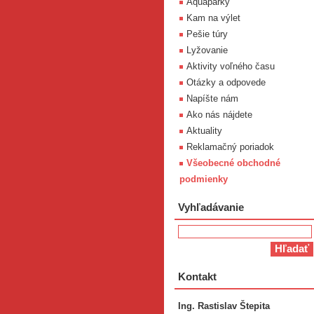
Aquaparky
Kam na výlet
Pešie túry
Lyžovanie
Aktivity voľného času
Otázky a odpovede
Napíšte nám
Ako nás nájdete
Aktuality
Reklamačný poriadok
Všeobecné obchodné
podmienky
Vyhľadávanie
Kontakt
Ing. Rastislav Štepita