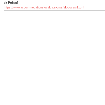
sk-Počasí
https://www.accommodationslovakia.sk/rss/sk-pocasi1.xml