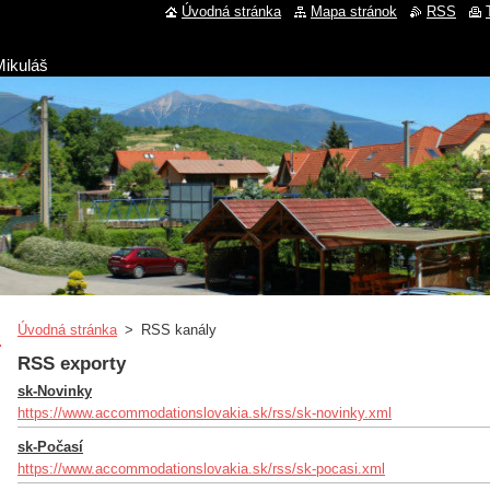
Úvodná stránka
Mapa stránok
RSS
Mikuláš
Úvodná stránka
>
RSS kanály
RSS exporty
sk-Novinky
https://www.accommodationslovakia.sk/rss/sk-novinky.xml
sk-Počasí
https://www.accommodationslovakia.sk/rss/sk-pocasi.xml