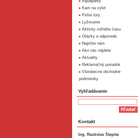
Aquaparky
Kam na výlet
Pešie túry
Lyžovanie
Aktivity voľného času
Otázky a odpovede
Napíšte nám
Ako nás nájdete
Aktuality
Reklamačný poriadok
Všeobecné obchodné
podmienky
Vyhľadávanie
Kontakt
Ing. Rastislav Štepita