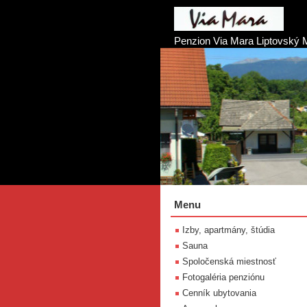
Penzion Via Mara Liptovský 
Menu
Izby, apartmány, štúdia
Sauna
Spoločenská miestnosť
Fotogaléria penziónu
Cenník ubytovania