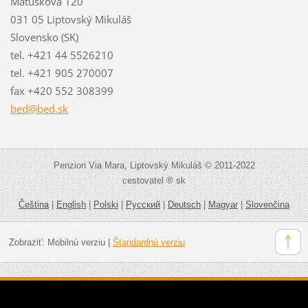
Matúškova 120
031 05 Liptovský Mikuláš
Slovensko (SK)
tel. +421 44 5526210
tel. +421 905 270007
fax +420 552 308399
bed@bed.
sk
Penzion Via Mara, Liptovský Mikuláš © 2011-2022
cestovatel ® sk
Čeština
|
English
|
Polski
|
Русский
|
Deutsch
|
Magyar
|
Slovenčina
Zobraziť:
Mobilnú verziu
|
Štandardnú verziu