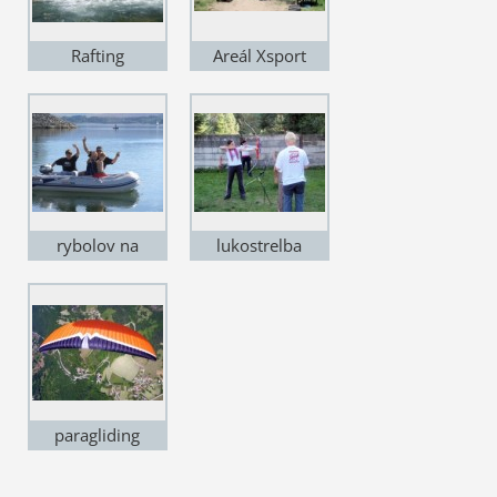
Rafting
Areál Xsport
rybolov na
lukostrelba
L.Mare
Xsport
paragliding