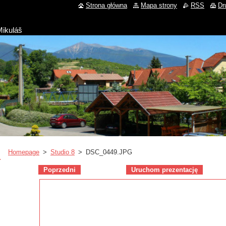
Strona główna
Mapa strony
RSS
Dr
Mikuláš
Homepage
>
Studio 8
>
DSC_0449.JPG
Poprzedni
Uruchom prezentację