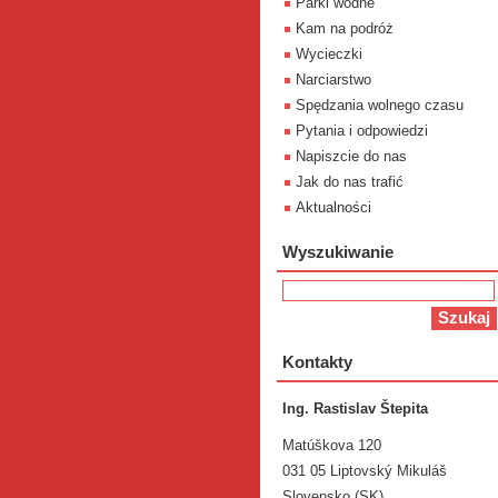
Parki wodne
Kam na podróż
Wycieczki
Narciarstwo
Spędzania wolnego czasu
Pytania i odpowiedzi
Napiszcie do nas
Jak do nas trafić
Aktualności
Wyszukiwanie
Kontakty
Ing. Rastislav Štepita
Matúškova 120
031 05 Liptovský Mikuláš
Slovensko (SK)