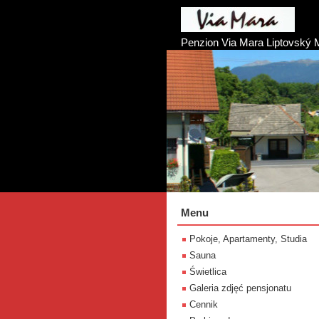
Penzion Via Mara Liptovský 
Menu
Pokoje, Apartamenty, Studia
Sauna
Świetlica
Galeria zdjęć pensjonatu
Cennik