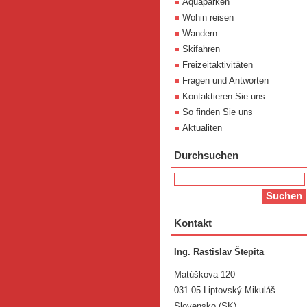
Aquaparken
Wohin reisen
Wandern
Skifahren
Freizeitaktivitäten
Fragen und Antworten
Kontaktieren Sie uns
So finden Sie uns
Aktualiten
Durchsuchen
Kontakt
Ing. Rastislav Štepita
Matúškova 120
031 05 Liptovský Mikuláš
Slovensko (SK)