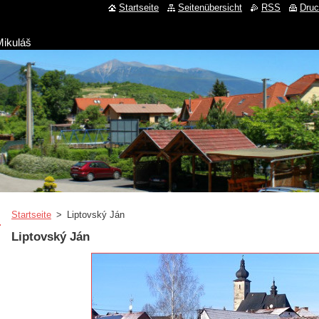
Startseite
Seitenübersicht
RSS
Dru
Mikuláš
Startseite
>
Liptovský Ján
Liptovský Ján