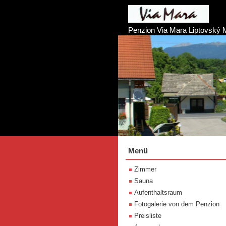
Penzion Via Mara Liptovský 
Menü
Zimmer
Sauna
Aufenthaltsraum
Fotogalerie von dem Penzion
Preisliste