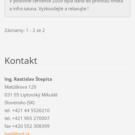
V polovině července 2009 byla dána do provozu finská
a infra sauna. Vyzkoušejte a relaxujte !
Záznamy: 1 - 2 ze 2
Kontakt
Ing. Rastislav Štepita
Matúškova 120
031 05 Liptovský Mikuláš
Slovensko (SK)
tel. +421 44 5526210
tel. +421 905 270007
fax +420 552 308399
bed@bed.
sk