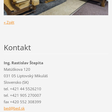
« Zpět
Kontakt
Ing. Rastislav Štepita
Matúškova 120
031 05 Liptovský Mikuláš
Slovensko (SK)
tel. +421 44 5526210
tel. +421 905 270007
fax +420 552 308399
bed@bed.
sk