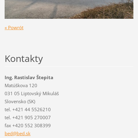
« Powrót
Kontakty
Ing. Rastislav Štepita
Matúškova 120
031 05 Liptovský Mikuláš
Slovensko (SK)
tel. +421 44 5526210
tel. +421 905 270007
fax +420 552 308399
bed@bed.
sk