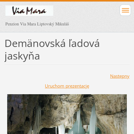
Penzion Via Mara Liptovský Mikuláš
Demänovská ľadová
jaskyňa
Następny
Uruchom prezentację