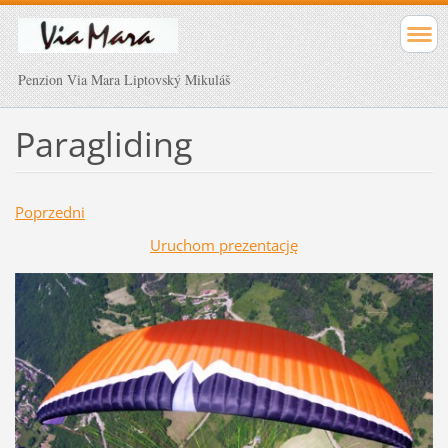
Penzion Via Mara Liptovský Mikuláš
Paragliding
Poprzedni
Uruchom prezentację