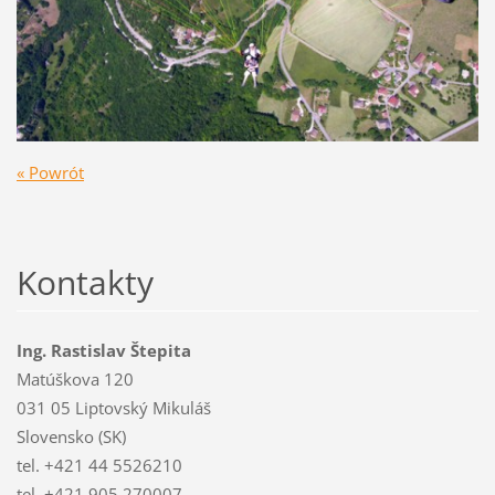
« Powrót
Kontakty
Ing. Rastislav Štepita
Matúškova 120
031 05 Liptovský Mikuláš
Slovensko (SK)
tel. +421 44 5526210
tel. +421 905 270007