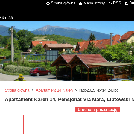
Strona główna
Mapa strony
RSS
Dr
Mikuláš
Strona główna
>
Apartament 14 Karen
>
rado2015_exter_24.jpg
Apartament Karen 14, Pensjonat Via Mara, Liptowski 
Uruchom prezentację