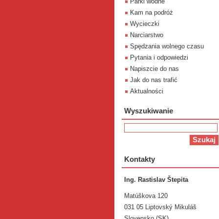
Parki wodne
Kam na podróż
Wycieczki
Narciarstwo
Spędzania wolnego czasu
Pytania i odpowiedzi
Napiszcie do nas
Jak do nas trafić
Aktualności
Wyszukiwanie
Kontakty
Ing. Rastislav Štepita
Matúškova 120
031 05 Liptovský Mikuláš
Slovensko (SK)