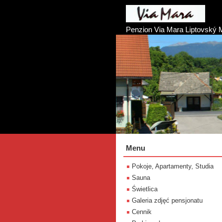
Penzion Via Mara Liptovský 
Menu
Pokoje, Apartamenty, Studia
Sauna
Świetlica
Galeria zdjęć pensjonatu
Cennik